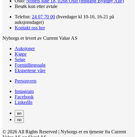
Oslo:
Nobels gate 18, 0268 Oslo (inngang Bygdøy Allé)
Besøk kun etter avtale
Telefon:
24 07 70 00
(hverdager kl 10-16, 16-21 på
auksjonsdager)
Kontakt oss her
Nyborgs er levert av Current Value AS
Auksjoner
Kjøpe
Selge
Formidlingssalg
Ekspertene våre
Personvern
Instagram
Facebook
LinkedIn
en
no
© 2026 All Rights Reserved | Nyborgs er en tjeneste fra Current