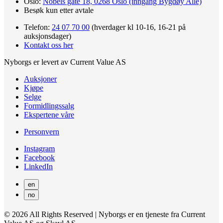
Oslo:
Nobels gate 18, 0268 Oslo (inngang Bygdøy Allé)
Besøk kun etter avtale
Telefon:
24 07 70 00
(hverdager kl 10-16, 16-21 på
auksjonsdager)
Kontakt oss her
Nyborgs er levert av Current Value AS
Auksjoner
Kjøpe
Selge
Formidlingssalg
Ekspertene våre
Personvern
Instagram
Facebook
LinkedIn
en
no
© 2026 All Rights Reserved | Nyborgs er en tjeneste fra Current