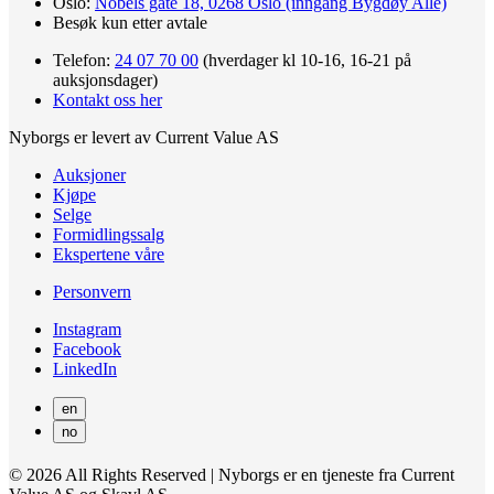
Oslo:
Nobels gate 18, 0268 Oslo (inngang Bygdøy Allé)
Besøk kun etter avtale
Telefon:
24 07 70 00
(hverdager kl 10-16, 16-21 på
auksjonsdager)
Kontakt oss her
Nyborgs er levert av Current Value AS
Auksjoner
Kjøpe
Selge
Formidlingssalg
Ekspertene våre
Personvern
Instagram
Facebook
LinkedIn
en
no
© 2026 All Rights Reserved | Nyborgs er en tjeneste fra Current