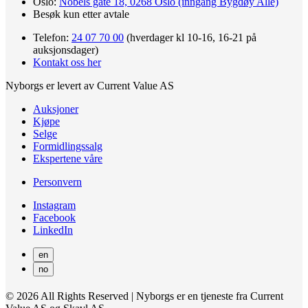
Oslo:
Nobels gate 18, 0268 Oslo (inngang Bygdøy Allé)
Besøk kun etter avtale
Telefon:
24 07 70 00
(hverdager kl 10-16, 16-21 på
auksjonsdager)
Kontakt oss her
Nyborgs er levert av Current Value AS
Auksjoner
Kjøpe
Selge
Formidlingssalg
Ekspertene våre
Personvern
Instagram
Facebook
LinkedIn
en
no
© 2026 All Rights Reserved | Nyborgs er en tjeneste fra Current