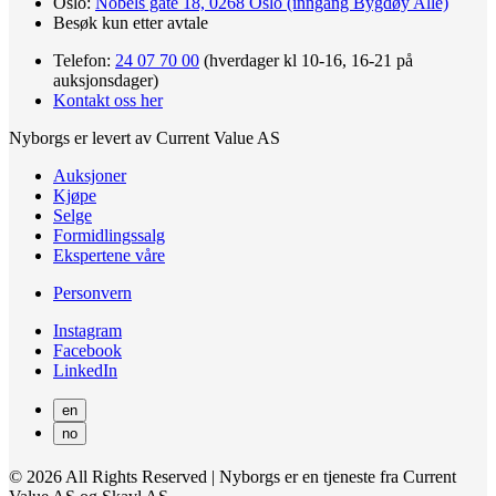
Oslo:
Nobels gate 18, 0268 Oslo (inngang Bygdøy Allé)
Besøk kun etter avtale
Telefon:
24 07 70 00
(hverdager kl 10-16, 16-21 på
auksjonsdager)
Kontakt oss her
Nyborgs er levert av Current Value AS
Auksjoner
Kjøpe
Selge
Formidlingssalg
Ekspertene våre
Personvern
Instagram
Facebook
LinkedIn
en
no
© 2026 All Rights Reserved | Nyborgs er en tjeneste fra Current