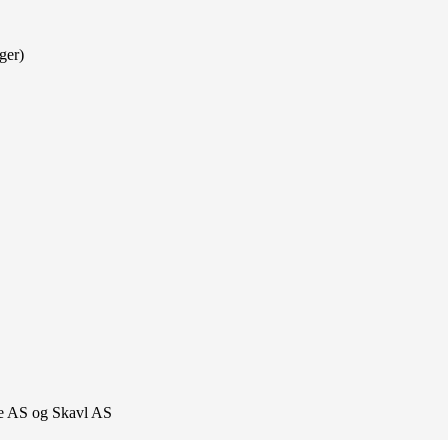
ger)
lue AS og Skavl AS