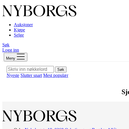
Auksjoner
Kjøpe
Selge
Søk
Logg inn
Meny
Søk
Nyeste
Slutter snart
Mest populær
Sj