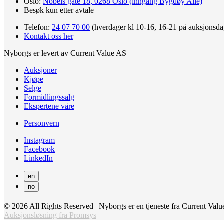
Oslo:
Nobels gate 18, 0268 Oslo (inngang Bygdøy Allé)
Besøk kun etter avtale
Telefon:
24 07 70 00
(hverdager kl 10-16, 16-21 på auksjonsda
Kontakt oss her
Nyborgs er levert av Current Value AS
Auksjoner
Kjøpe
Selge
Formidlingssalg
Ekspertene våre
Personvern
Instagram
Facebook
LinkedIn
en
no
© 2026 All Rights Reserved | Nyborgs er en tjeneste fra Current Va
Auksjonsløsning fra Promsys