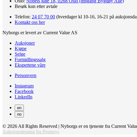
Oslo:
Nobels gate 18, 0268 Oslo (inngang Bygdøy Allé)
Besøk kun etter avtale
Telefon:
24 07 70 00
(hverdager kl 10-16, 16-21 på auksjonsda
Kontakt oss her
Nyborgs er levert av Current Value AS
Auksjoner
Kjøpe
Selge
Formidlingssalg
Ekspertene våre
Personvern
Instagram
Facebook
LinkedIn
en
no
© 2026 All Rights Reserved | Nyborgs er en tjeneste fra Current Va
Auksjonsløsning fra Promsys