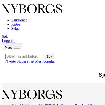
Auksjoner
Kjøpe
Selge
Søk
Logg inn
Meny
Søk
Nyeste
Slutter snart
Mest populær
Sj