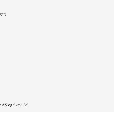
ger)
lue AS og Skavl AS