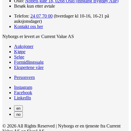
Oslo:
Nobels gate 18, 0268 Oslo (inngang Bygdøy Allé)
Besøk kun etter avtale
Telefon:
24 07 70 00
(hverdager kl 10-16, 16-21 på
auksjonsdager)
Kontakt oss her
Nyborgs er levert av Current Value AS
Auksjoner
Kjøpe
Selge
Formidlingssalg
Ekspertene våre
Personvern
Instagram
Facebook
LinkedIn
en
no
© 2026 All Rights Reserved | Nyborgs er en tjeneste fra Current