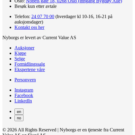
Oslo:
Nobels gate 18, 0268 Oslo (inngang Bygdøy Allé)
Besøk kun etter avtale
Telefon:
24 07 70 00
(hverdager kl 10-16, 16-21 på
auksjonsdager)
Kontakt oss her
Nyborgs er levert av Current Value AS
Auksjoner
Kjøpe
Selge
Formidlingssalg
Ekspertene våre
Personvern
Instagram
Facebook
LinkedIn
en
no
© 2026 All Rights Reserved | Nyborgs er en tjeneste fra Current