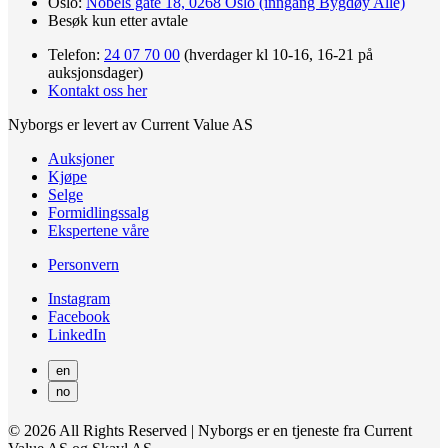
Oslo:
Nobels gate 18, 0268 Oslo (inngang Bygdøy Allé)
Besøk kun etter avtale
Telefon:
24 07 70 00
(hverdager kl 10-16, 16-21 på
auksjonsdager)
Kontakt oss her
Nyborgs er levert av Current Value AS
Auksjoner
Kjøpe
Selge
Formidlingssalg
Ekspertene våre
Personvern
Instagram
Facebook
LinkedIn
en
no
© 2026 All Rights Reserved | Nyborgs er en tjeneste fra Current