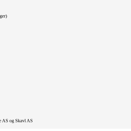
ger)
lue AS og Skavl AS