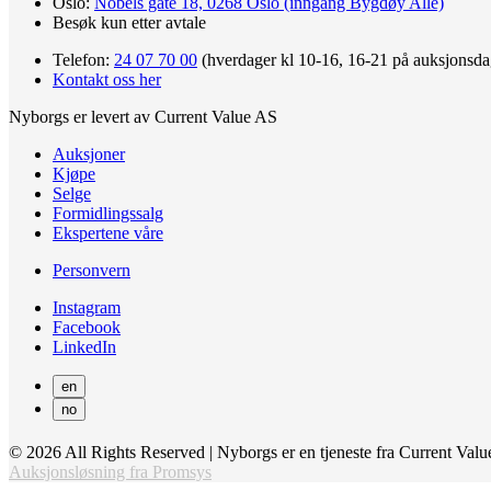
Oslo:
Nobels gate 18, 0268 Oslo (inngang Bygdøy Allé)
Besøk kun etter avtale
Telefon:
24 07 70 00
(hverdager kl 10-16, 16-21 på auksjonsda
Kontakt oss her
Nyborgs er levert av Current Value AS
Auksjoner
Kjøpe
Selge
Formidlingssalg
Ekspertene våre
Personvern
Instagram
Facebook
LinkedIn
en
no
© 2026 All Rights Reserved | Nyborgs er en tjeneste fra Current Va
Auksjonsløsning fra Promsys