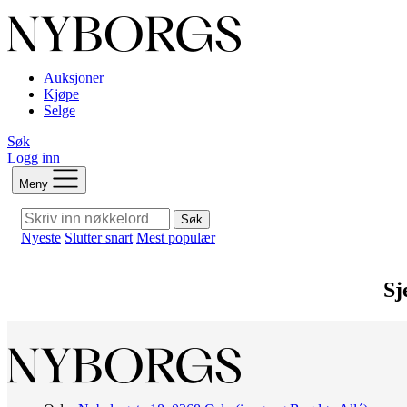
Auksjoner
Kjøpe
Selge
Søk
Logg inn
Meny
Søk
Nyeste
Slutter snart
Mest populær
Sj