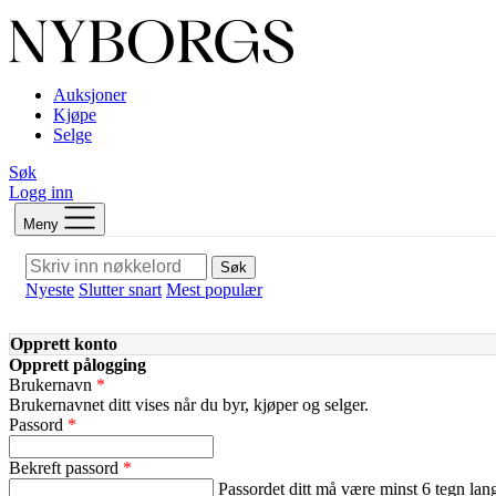
Auksjoner
Kjøpe
Selge
Søk
Logg inn
Meny
Søk
Nyeste
Slutter snart
Mest populær
Opprett konto
Opprett pålogging
Brukernavn
Brukernavnet ditt vises når du byr, kjøper og selger.
Passord
Bekreft passord
Passordet ditt må være minst 6 tegn lan