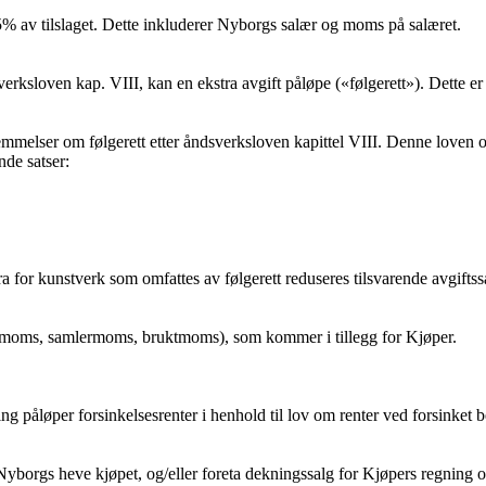
5% av tilslaget. Dette inkluderer Nyborgs salær og moms på salæret.
rksloven kap. VIII, kan en ekstra avgift påløpe («følgerett»). Dette er 5
melser om følgerett etter åndsverksloven kapittel VIII. Denne loven omf
nde satser:
ra for kunstverk som omfattes av følgerett reduseres tilsvarende avgift
portmoms, samlermoms, bruktmoms), som kommer i tillegg for Kjøper.
ling påløper forsinkelsesrenter i henhold til lov om renter ved forsinket 
yborgs heve kjøpet, og/eller foreta dekningssalg for Kjøpers regning o