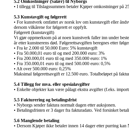
5.2 Omkostninger (Salær) til Nyborgs
• I tillegg til Tilslagssummen betaler Kjøper omkostninger på 2
5.3 Kunstavgift og følgerett
• For kunstverk omfattet av norsk lov om kunstavgift eller åndsve
dersom vilkårene for følgerett er oppfylt.
Følgerett (kunstavgift)
Vi gjør oppmerksom på at noen kunstverk faller inn under bestem
år etter kunstnerens død. Følgerettsavgiften beregnes etter følge
• Fra kr 2.000 til 50.000 Euro: 5% kunstavgift
• Fra 50.000,01 euro til og med 200.000 euro: 3%
• Fra 200.000,01 euro til og med 350.000 euro: 1%
• Fra 350.000,01 euro til og med 500.000 euro: 0,5%
• Alt over 500.000 euro: 0,25%
Maksimal følgerettsavgift er 12.500 euro. Totalbeløpet på faktu
5.4 Tillegg for mva. eller spesialavgifter
• Enkelte objekter kan være pålagt ekstra avgifter (f.eks. im
5.5 Fakturering og betalingsfrist
• Nyborgs sender faktura normalt dagen etter auksjonen.
• Betalingsfristen er 3 dager fra fakturadato. Ved forsinket beta
5.6 Manglende betaling
• Dersom Kjøper ikke betaler innen 14 dager etter purring kan N