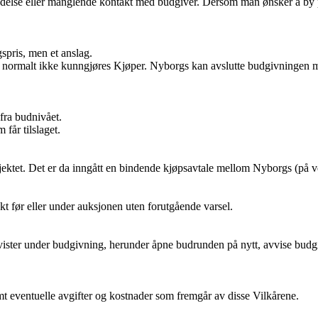
rbindelse eller manglende kontakt med budgiver. Dersom man ønsker å b
gspris, men et anslag.
som normalt ikke kunngjøres Kjøper. Nyborgs kan avslutte budgivningen
fra budnivået.
får tilslaget.
jektet. Det er da inngått en bindende kjøpsavtale mellom Nyborgs (på v
ekt før eller under auksjonen uten forutgående varsel.
tvister under budgivning, herunder åpne budrunden på nytt, avvise budgi
 eventuelle avgifter og kostnader som fremgår av disse Vilkårene.