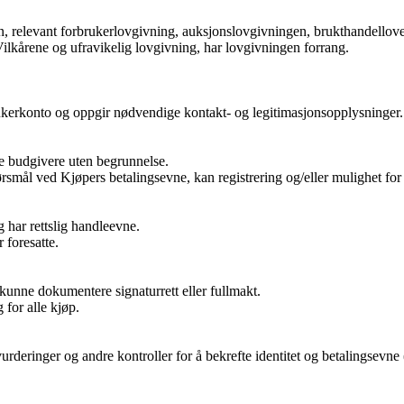
n, relevant forbrukerlovgivning, auksjonslovgivningen, brukthandellove
ilkårene og ufravikelig lovgivning, har lovgivningen forrang.
brukerkonto og oppgir nødvendige kontakt- og legitimasjonsopplysninger.
ye budgivere uten begrunnelse.
ørsmål ved Kjøpers betalingsevne, kan registrering og/eller mulighet fo
g har rettslig handleevne.
 foresatte.
kunne dokumentere signaturrett eller fullmakt.
for alle kjøp.
deringer og andre kontroller for å bekrefte identitet og betalingsevne 