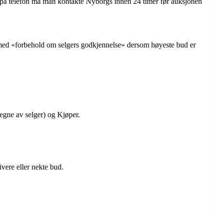
y på telefon må man kontakte Nyborgs innen 24 timer før auksjonen
 med «forbehold om selgers godkjennelse» dersom høyeste bud er
egne av selger) og Kjøper.
vere eller nekte bud.