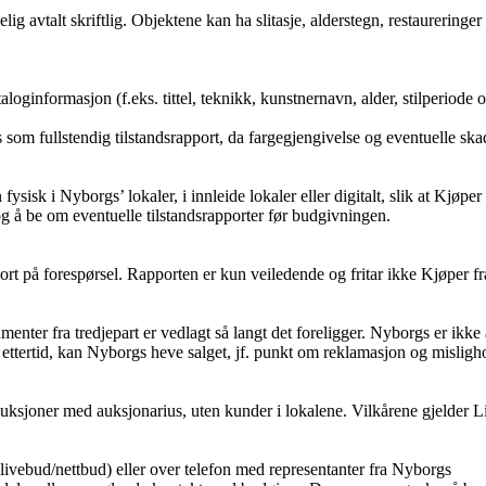
g avtalt skriftlig. Objektene kan ha slitasje, alderstegn, restaureringer e
loginformasjon (f.eks. tittel, teknikk, kunstnernavn, alder, stilperiode 
som fullstendig tilstandsrapport, da fargegjengivelse og eventuelle skad
ysisk i Nyborgs’ lokaler, i innleide lokaler eller digitalt, slik at Kjøpe
og å be om eventuelle tilstandsrapporter før budgivningen.
pport på forespørsel. Rapporten er kun veiledende og fritar ikke Kjøper f
menter fra tredjepart er vedlagt så langt det foreligger. Nyborgs er ikke 
i ettertid, kan Nyborgs heve salget, jf. punkt om reklamasjon og misligh
uksjoner med auksjonarius, uten kunder i lokalene. Vilkårene gjelder Li
 livebud/nettbud) eller over telefon med representanter fra Nyborgs