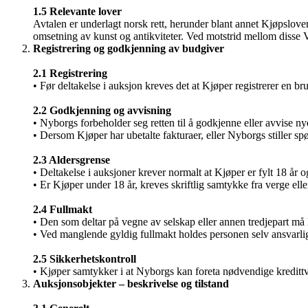
1.5 Relevante lover
Avtalen er underlagt norsk rett, herunder blant annet Kjøpslove
omsetning av kunst og antikviteter. Ved motstrid mellom disse V
Registrering og godkjenning av budgiver
2.1 Registrering
• Før deltakelse i auksjon kreves det at Kjøper registrerer en 
2.2 Godkjenning og avvisning
• Nyborgs forbeholder seg retten til å godkjenne eller avvise n
• Dersom Kjøper har ubetalte fakturaer, eller Nyborgs stiller sp
2.3 Aldersgrense
• Deltakelse i auksjoner krever normalt at Kjøper er fylt 18 år o
• Er Kjøper under 18 år, kreves skriftlig samtykke fra verge eller
2.4 Fullmakt
• Den som deltar på vegne av selskap eller annen tredjepart må 
• Ved manglende gyldig fullmakt holdes personen selv ansvarlig 
2.5 Sikkerhetskontroll
• Kjøper samtykker i at Nyborgs kan foreta nødvendige kredittvur
Auksjonsobjekter – beskrivelse og tilstand