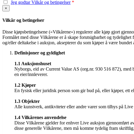
Jeg godtar Vilkår og betingelser
×
Vilkår og betingelser
Disse kjøpsbetingelsene («Vilkårene») regulerer alle kjøp gjort gje
Formålet med disse Vilkårene er å skape forutsigbarhet og tydelighet for
og/eller deltakelse i auksjon, aksepterer du som kjøper å være bundet 
Definisjoner og gyldighet
1.1 Auksjonshuset
Nyborgs, eid av Current Value AS (org.nr. 930 516 872), med 
en eier/innleverer.
1.2 Kjøper
En fysisk eller juridisk person som gir bud på, eller kjøper, ett e
1.3 Objekter
Alle kunstverk, antikviteter eller andre varer som tilbys på Liv
1.4 Vilkårenes anvendelse
Disse Vilkårene gjelder for enhver Live auksjon gjennomført av 
disse generelle Vilkårene, men må komme tydelig fram skriftlig