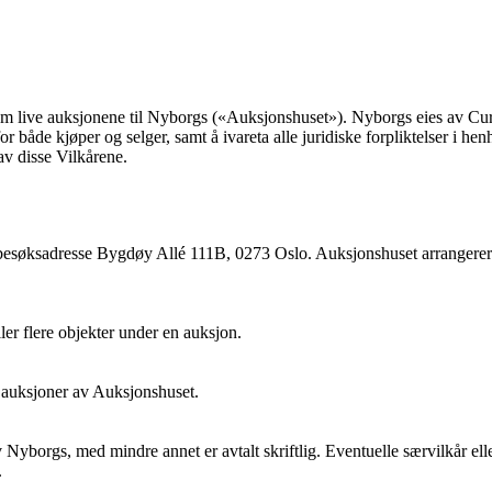
nnom live auksjonene til Nyborgs («Auksjonshuset»). Nyborgs eies av 
 både kjøper og selger, samt å ivareta alle juridiske forpliktelser i hen
av disse Vilkårene.
besøksadresse Bygdøy Allé 111B, 0273 Oslo. Auksjonshuset arrangerer
ller flere objekter under en auksjon.
e auksjoner av Auksjonshuset.
Nyborgs, med mindre annet er avtalt skriftlig. Eventuelle særvilkår el
.