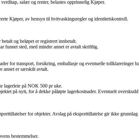
 verditap, salær og renter, belastes opprinnelig Kjøper.
erte Kjøper, av hensyn til hvitvaskingsregler og identitetskontroll.
etalt og beløpet er registrert innbetalt.
r funnet sted, med mindre annet er avtalt skriftlig.
er for transport, forsikring, emballasje og eventuelle tollklareringer 
 annet er særskilt avtalt.
ste lagerleie på NOK 500 pr uke.
ektet på nytt, for å dekke påløpte lagerkostnader. Eventuelt overskudd ti
orttillatelser for objekter. Avslag på eksporttillatelse gir ikke grunnlag
lovens bestemmelser.