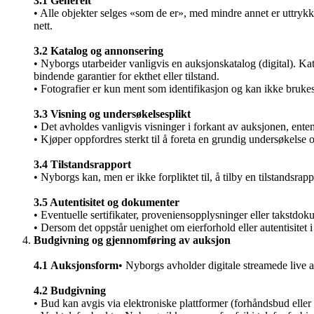
3.1 Generelt
• Alle objekter selges «som de er», med mindre annet er uttrykkeli
nett.
3.2 Katalog og annonsering
• Nyborgs utarbeider vanligvis en auksjonskatalog (digital). Kata
bindende garantier for ekthet eller tilstand.
• Fotografier er kun ment som identifikasjon og kan ikke brukes 
3.3 Visning og undersøkelsesplikt
• Det avholdes vanligvis visninger i forkant av auksjonen, enten f
• Kjøper oppfordres sterkt til å foreta en grundig undersøkelse 
3.4 Tilstandsrapport
• Nyborgs kan, men er ikke forpliktet til, å tilby en tilstandsra
3.5 Autentisitet og dokumenter
• Eventuelle sertifikater, proveniensopplysninger eller takstdoku
• Dersom det oppstår uenighet om eierforhold eller autentisitet 
Budgivning og gjennomføring av auksjon
4.1
Auksjonsform
• Nyborgs avholder digitale streamede live a
4.2 Budgivning
• Bud kan avgis via elektroniske plattformer (forhåndsbud eller