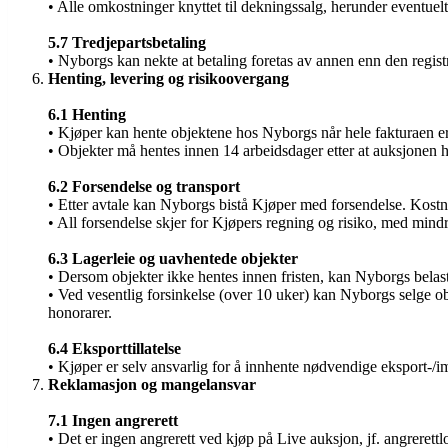
• Alle omkostninger knyttet til dekningssalg, herunder eventuelt
5.7 Tredjepartsbetaling
• Nyborgs kan nekte at betaling foretas av annen enn den registr
Henting, levering og risikoovergang
6.1 Henting
• Kjøper kan hente objektene hos Nyborgs når hele fakturaen er b
• Objekter må hentes innen 14 arbeidsdager etter at auksjonen ha
6.2 Forsendelse og transport
• Etter avtale kan Nyborgs bistå Kjøper med forsendelse. Kostnad
• All forsendelse skjer for Kjøpers regning og risiko, med mindre
6.3 Lagerleie og uavhentede objekter
• Dersom objekter ikke hentes innen fristen, kan Nyborgs bela
• Ved vesentlig forsinkelse (over 10 uker) kan Nyborgs selge obj
honorarer.
6.4 Eksporttillatelse
• Kjøper er selv ansvarlig for å innhente nødvendige eksport-/imp
Reklamasjon og mangelansvar
7.1 Ingen angrerett
• Det er ingen angrerett ved kjøp på Live auksjon, jf. angrerett