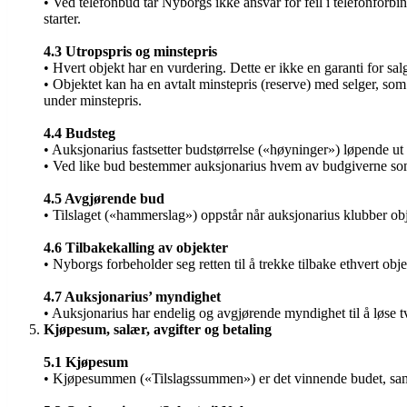
• Ved telefonbud tar Nyborgs ikke ansvar for feil i telefonfo
starter.
4.3 Utropspris og minstepris
• Hvert objekt har en vurdering. Dette er ikke en garanti for sal
• Objektet kan ha en avtalt minstepris (reserve) med selger, 
under minstepris.
4.4 Budsteg
• Auksjonarius fastsetter budstørrelse («høyninger») løpende ut 
• Ved like bud bestemmer auksjonarius hvem av budgiverne som 
4.5 Avgjørende bud
• Tilslaget («hammerslag») oppstår når auksjonarius klubber ob
4.6 Tilbakekalling av objekter
• Nyborgs forbeholder seg retten til å trekke tilbake ethvert obj
4.7 Auksjonarius’ myndighet
• Auksjonarius har endelig og avgjørende myndighet til å løse 
Kjøpesum, salær, avgifter og betaling
5.1 Kjøpesum
• Kjøpesummen («Tilslagssummen») er det vinnende budet, samt