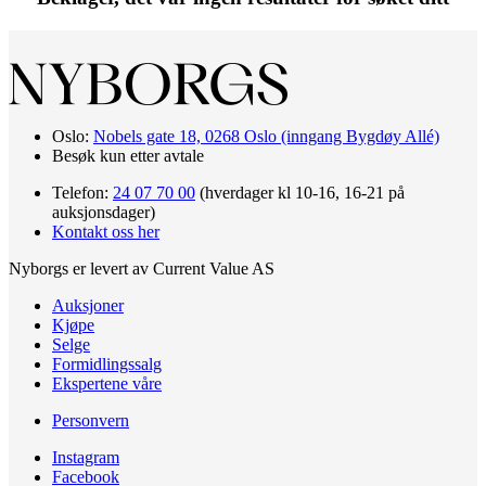
Oslo:
Nobels gate 18, 0268 Oslo (inngang Bygdøy Allé)
Besøk kun etter avtale
Telefon:
24 07 70 00
(hverdager kl 10-16, 16-21 på
auksjonsdager)
Kontakt oss her
Nyborgs er levert av Current Value AS
Auksjoner
Kjøpe
Selge
Formidlingssalg
Ekspertene våre
Personvern
Instagram
Facebook