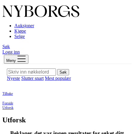
Auksjoner
Kjøpe
Selge
Søk
Logg inn
Meny
Søk
Nyeste
Slutter snart
Mest populær
Tilbake
Forside
Utforsk
Utforsk
Beklager, det var ingen resultater for søket ditt