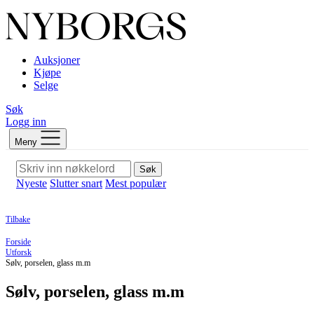
Auksjoner
Kjøpe
Selge
Søk
Logg inn
Meny
Søk
Nyeste
Slutter snart
Mest populær
Tilbake
Forside
Utforsk
Sølv, porselen, glass m.m
Sølv, porselen, glass m.m