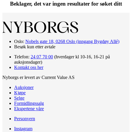
Beklager, det var ingen resultater for søket ditt
Oslo:
Nobels gate 18, 0268 Oslo (inngang Bygdøy Allé)
Besøk kun etter avtale
Telefon:
24 07 70 00
(hverdager kl 10-16, 16-21 på
auksjonsdager)
Kontakt oss her
Nyborgs er levert av Current Value AS
Auksjoner
Kjøpe
Selge
Formidlingssalg
Ekspertene våre
Personvern
Instagram