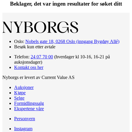
Beklager, det var ingen resultater for søket ditt
Oslo:
Nobels gate 18, 0268 Oslo (inngang Bygdøy Allé)
Besøk kun etter avtale
Telefon:
24 07 70 00
(hverdager kl 10-16, 16-21 på
auksjonsdager)
Kontakt oss her
Nyborgs er levert av Current Value AS
Auksjoner
Kjøpe
Selge
Formidlingssalg
Ekspertene våre
Personvern
Instagram