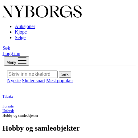
Auksjoner
Kjøpe
Selge
Søk
Logg inn
Meny
Søk
Nyeste
Slutter snart
Mest populær
Tilbake
Forside
Utforsk
Hobby og samleobjekter
Hobby og samleobjekter