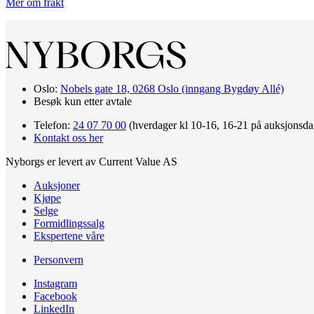
Mer om frakt
Oslo:
Nobels gate 18, 0268 Oslo (inngang Bygdøy Allé)
Besøk kun etter avtale
Telefon:
24 07 70 00
(hverdager kl 10-16, 16-21 på auksjonsda
Kontakt oss her
Nyborgs er levert av Current Value AS
Auksjoner
Kjøpe
Selge
Formidlingssalg
Ekspertene våre
Personvern
Instagram
Facebook
LinkedIn