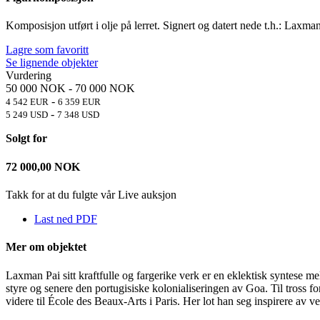
Komposisjon utført i olje på lerret. Signert og datert nede t.h.: Laxma
Lagre som favoritt
Se lignende objekter
Vurdering
50 000 NOK
-
70 000 NOK
-
4 542 EUR
6 359 EUR
-
5 249 USD
7 348 USD
Solgt for
72 000,00
NOK
Takk for at du fulgte vår Live auksjon
Last ned PDF
Mer om objektet
Laxman Pai sitt kraftfulle og fargerike verk er en eklektisk syntese m
styre og senere den portugisiske kolonialiseringen av Goa. Til tross fo
videre til École des Beaux-Arts i Paris. Her lot han seg inspirere av 