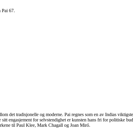
n Pai 67.
ellom det tradisjonelle og moderne. Pai regnes som en av Indias viktigst
r sitt engasjement for selvstendighet er kunsten hans fri for politiske b
verkene til Paul Klee, Mark Chagall og Joan Miró.