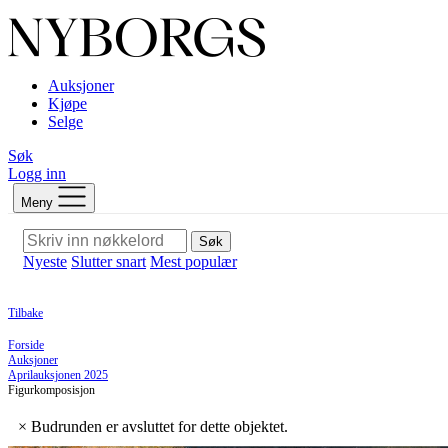
Auksjoner
Kjøpe
Selge
Søk
Logg inn
Meny
Søk
Nyeste
Slutter snart
Mest populær
Tilbake
Forside
Auksjoner
Aprilauksjonen 2025
Figurkomposisjon
×
Budrunden er avsluttet for dette objektet.