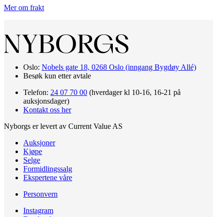
Mer om frakt
Oslo:
Nobels gate 18, 0268 Oslo (inngang Bygdøy Allé)
Besøk kun etter avtale
Telefon:
24 07 70 00
(hverdager kl 10-16, 16-21 på
auksjonsdager)
Kontakt oss her
Nyborgs er levert av Current Value AS
Auksjoner
Kjøpe
Selge
Formidlingssalg
Ekspertene våre
Personvern
Instagram