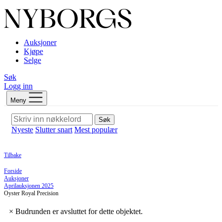
Auksjoner
Kjøpe
Selge
Søk
Logg inn
Meny
Søk
Nyeste
Slutter snart
Mest populær
Tilbake
Forside
Auksjoner
Aprilauksjonen 2025
Oyster Royal Precision
×
Budrunden er avsluttet for dette objektet.