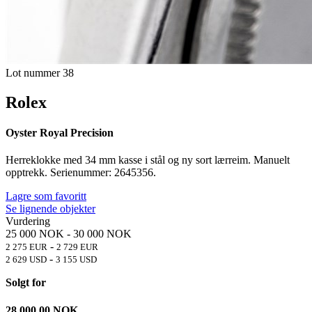
Lot nummer 38
Rolex
Oyster Royal Precision
Herreklokke med 34 mm kasse i stål og ny sort lærreim. Manuelt
opptrekk. Serienummer: 2645356.
Lagre som favoritt
Se lignende objekter
Vurdering
25 000 NOK
-
30 000 NOK
-
2 275 EUR
2 729 EUR
-
2 629 USD
3 155 USD
Solgt for
28 000,00
NOK