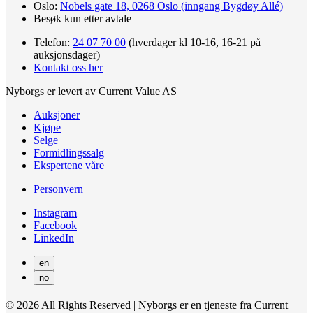
Oslo:
Nobels gate 18, 0268 Oslo (inngang Bygdøy Allé)
Besøk kun etter avtale
Telefon:
24 07 70 00
(hverdager kl 10-16, 16-21 på
auksjonsdager)
Kontakt oss her
Nyborgs er levert av Current Value AS
Auksjoner
Kjøpe
Selge
Formidlingssalg
Ekspertene våre
Personvern
Instagram
Facebook
LinkedIn
en
no
© 2026 All Rights Reserved | Nyborgs er en tjeneste fra Current