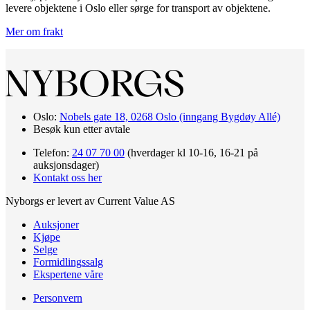
levere objektene i Oslo eller sørge for transport av objektene.
Mer om frakt
Oslo:
Nobels gate 18, 0268 Oslo (inngang Bygdøy Allé)
Besøk kun etter avtale
Telefon:
24 07 70 00
(hverdager kl 10-16, 16-21 på
auksjonsdager)
Kontakt oss her
Nyborgs er levert av Current Value AS
Auksjoner
Kjøpe
Selge
Formidlingssalg
Ekspertene våre
Personvern