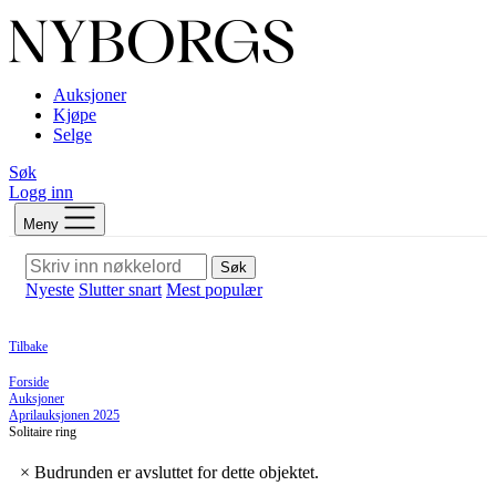
Auksjoner
Kjøpe
Selge
Søk
Logg inn
Meny
Søk
Nyeste
Slutter snart
Mest populær
Tilbake
Forside
Auksjoner
Aprilauksjonen 2025
Solitaire ring
×
Budrunden er avsluttet for dette objektet.