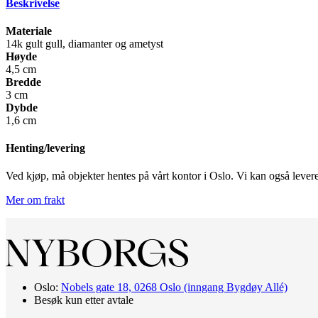
Beskrivelse
Materiale
14k gult gull, diamanter og ametyst
Høyde
4,5 cm
Bredde
3 cm
Dybde
1,6 cm
Henting/levering
Ved kjøp, må objekter hentes på vårt kontor i Oslo. Vi kan også levere 
Mer om frakt
Oslo:
Nobels gate 18, 0268 Oslo (inngang Bygdøy Allé)
Besøk kun etter avtale