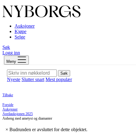
Auksjoner
Kjøpe
Selge
Søk
Logg inn
Meny
Søk
Nyeste
Slutter snart
Mest populær
Tilbake
Forside
Auksjoner
Aprilauksjonen 2025
Anheng med ametyst og diamanter
×
Budrunden er avsluttet for dette objektet.