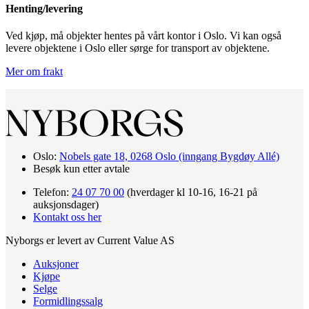
Henting/levering
Ved kjøp, må objekter hentes på vårt kontor i Oslo. Vi kan også
levere objektene i Oslo eller sørge for transport av objektene.
Mer om frakt
Oslo:
Nobels gate 18, 0268 Oslo (inngang Bygdøy Allé)
Besøk kun etter avtale
Telefon:
24 07 70 00
(hverdager kl 10-16, 16-21 på
auksjonsdager)
Kontakt oss her
Nyborgs er levert av Current Value AS
Auksjoner
Kjøpe
Selge
Formidlingssalg