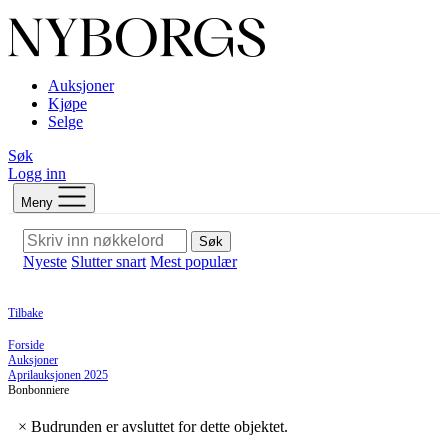
Auksjoner
Kjøpe
Selge
Søk
Logg inn
Meny
Søk
Nyeste
Slutter snart
Mest populær
Tilbake
Forside
Auksjoner
Aprilauksjonen 2025
Bonbonniere
×
Budrunden er avsluttet for dette objektet.