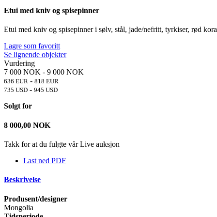
Etui med kniv og spisepinner
Etui med kniv og spisepinner i sølv, stål, jade/nefritt, tyrkiser, rød koral
Lagre som favoritt
Se lignende objekter
Vurdering
7 000 NOK
-
9 000 NOK
-
636 EUR
818 EUR
-
735 USD
945 USD
Solgt for
8 000,00
NOK
Takk for at du fulgte vår Live auksjon
Last ned PDF
Beskrivelse
Produsent/designer
Mongolia
Tidsperiode