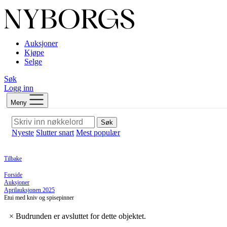
Auksjoner
Kjøpe
Selge
Søk
Logg inn
Meny
Søk
Nyeste
Slutter snart
Mest populær
Tilbake
Forside
Auksjoner
Aprilauksjonen 2025
Etui med kniv og spisepinner
×
Budrunden er avsluttet for dette objektet.