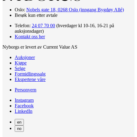
Oslo:
Nobels gate 18, 0268 Oslo (inngang Bygdøy Allé)
Besøk kun etter avtale
Telefon:
24 07 70 00
(hverdager kl 10-16, 16-21 på
auksjonsdager)
Kontakt oss her
Nyborgs er levert av Current Value AS
Auksjoner
Kjøpe
Selge
Formidlingssalg
Ekspertene våre
Personvern
Instagram
Facebook
LinkedIn
en
no