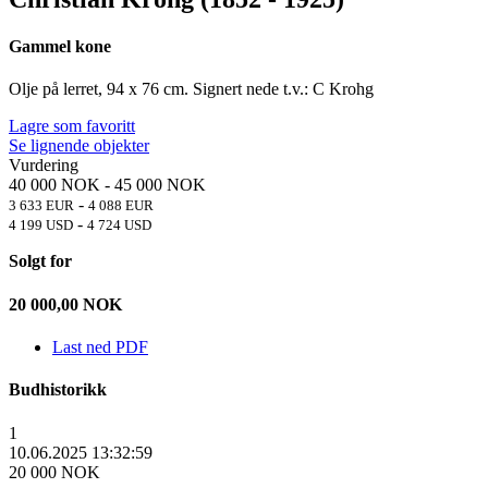
Gammel kone
Olje på lerret, 94 x 76 cm. Signert nede t.v.: C Krohg
Lagre som favoritt
Se lignende objekter
Vurdering
40 000 NOK
-
45 000 NOK
-
3 633 EUR
4 088 EUR
-
4 199 USD
4 724 USD
Solgt for
20 000,00
NOK
Last ned PDF
Budhistorikk
1
10.06.2025 13:32:59
20 000 NOK