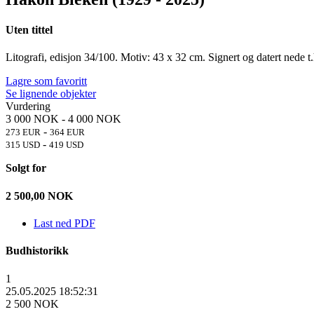
Uten tittel
Litografi, edisjon 34/100. Motiv: 43 x 32 cm. Signert og datert nede 
Lagre som favoritt
Se lignende objekter
Vurdering
3 000 NOK
-
4 000 NOK
-
273 EUR
364 EUR
-
315 USD
419 USD
Solgt for
2 500,00
NOK
Last ned PDF
Budhistorikk
1
25.05.2025 18:52:31
2 500 NOK