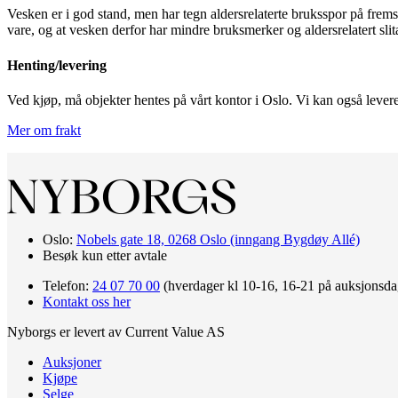
Vesken er i god stand, men har tegn aldersrelaterte bruksspor på frem
vare, og at vesken derfor har mindre bruksmerker og aldersrelatert slit
Henting/levering
Ved kjøp, må objekter hentes på vårt kontor i Oslo. Vi kan også levere 
Mer om frakt
Oslo:
Nobels gate 18, 0268 Oslo (inngang Bygdøy Allé)
Besøk kun etter avtale
Telefon:
24 07 70 00
(hverdager kl 10-16, 16-21 på auksjonsda
Kontakt oss her
Nyborgs er levert av Current Value AS
Auksjoner
Kjøpe
Selge