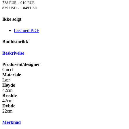
-
728 EUR
910 EUR
-
839 USD
1 049 USD
Ikke solgt
Last ned PDF
Budhistorikk
Beskrivelse
Produsent/designer
Gucci
Materiale
Lær
Høyde
42cm
Bredde
42cm
Dybde
22cm
Merknad