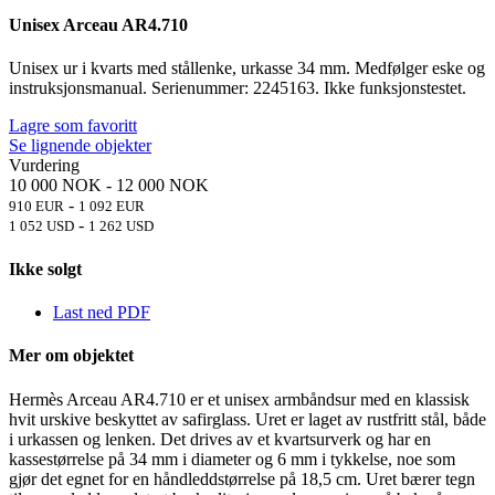
Unisex Arceau AR4.710
Unisex ur i kvarts med stållenke, urkasse 34 mm. Medfølger eske og
instruksjonsmanual. Serienummer: 2245163. Ikke funksjonstestet.
Lagre som favoritt
Se lignende objekter
Vurdering
10 000 NOK
-
12 000 NOK
-
910 EUR
1 092 EUR
-
1 052 USD
1 262 USD
Ikke solgt
Last ned PDF
Mer om objektet
Hermès Arceau AR4.710 er et unisex armbåndsur med en klassisk
hvit urskive beskyttet av safirglass. Uret er laget av rustfritt stål, både
i urkassen og lenken. Det drives av et kvartsurverk og har en
kassestørrelse på 34 mm i diameter og 6 mm i tykkelse, noe som
gjør det egnet for en håndleddstørrelse på 18,5 cm. Uret bærer tegn