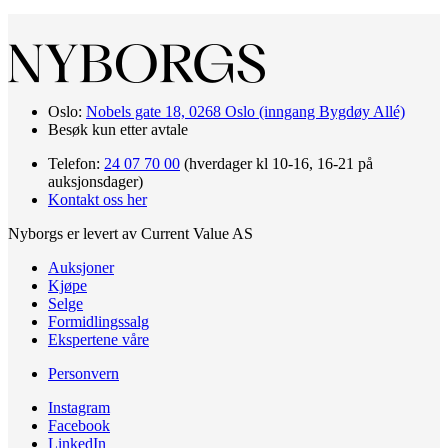
Oslo:
Nobels gate 18, 0268 Oslo (inngang Bygdøy Allé)
Besøk kun etter avtale
Telefon:
24 07 70 00
(hverdager kl 10-16, 16-21 på
auksjonsdager)
Kontakt oss her
Nyborgs er levert av Current Value AS
Auksjoner
Kjøpe
Selge
Formidlingssalg
Ekspertene våre
Personvern
Instagram
Facebook
LinkedIn