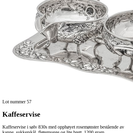
Lot nummer 57
Kaffeservise
Kaffeservise i sølv 830s med opphøyet rosemønster bestående av
kanne, sukkerskål, fløtemugge og lite brett. 1200 gram