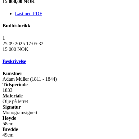
15 000,00
NOK
Last ned PDF
Budhistorikk
1
25.09.2025 17:05:32
15 000 NOK
Beskrivelse
Kunstner
Adam Müller (1811 - 1844)
Tidsperiode
1833
Materiale
Olje på lerret
Signatur
Monogramsignert
Høyde
58cm
Bredde
49cm