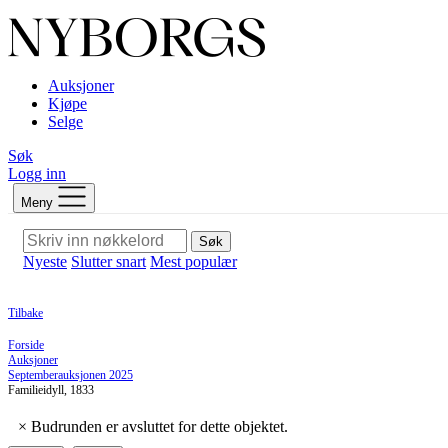
Auksjoner
Kjøpe
Selge
Søk
Logg inn
Meny
Søk
Nyeste
Slutter snart
Mest populær
Tilbake
Forside
Auksjoner
Septemberauksjonen 2025
Familieidyll, 1833
×
Budrunden er avsluttet for dette objektet.