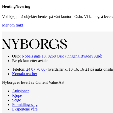
Henting/levering
Ved kjøp, må objekter hentes på vårt kontor i Oslo. Vi kan også levere 
Mer om frakt
Oslo:
Nobels gate 18, 0268 Oslo (inngang Bygdøy Allé)
Besøk kun etter avtale
Telefon:
24 07 70 00
(hverdager kl 10-16, 16-21 på auksjonsda
Kontakt oss her
Nyborgs er levert av Current Value AS
Auksjoner
Kjøpe
Selge
Formidlingssalg
Ekspertene våre