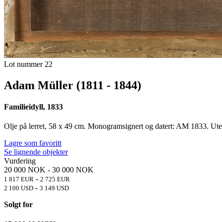
Lot nummer 22
Adam Müller (1811 - 1844)
Familieidyll, 1833
Olje på lerret, 58 x 49 cm. Monogramsignert og datert: AM 1833. Ut
Lagre som favoritt
Se lignende objekter
Vurdering
20 000 NOK
-
30 000 NOK
-
1 817 EUR
2 725 EUR
-
2 100 USD
3 149 USD
Solgt for