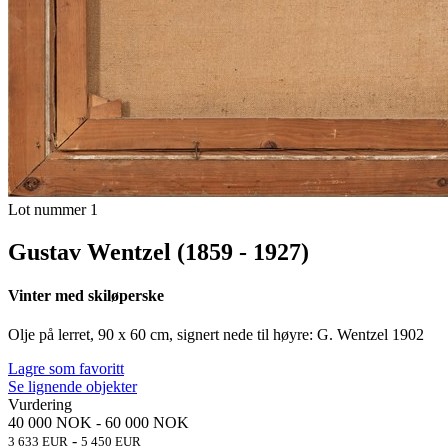
Lot nummer 1
Gustav Wentzel (1859 - 1927)
Vinter med skiløperske
Olje på lerret, 90 x 60 cm, signert nede til høyre: G. Wentzel 1902
Lagre som favoritt
Se lignende objekter
Vurdering
40 000 NOK
-
60 000 NOK
-
3 633 EUR
5 450 EUR