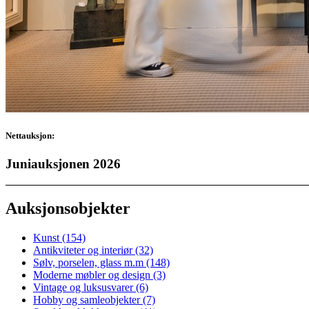
Nettauksjon:
Juniauksjonen 2026
Auksjonsobjekter
Kunst
(154)
Antikviteter og interiør
(32)
Sølv, porselen, glass m.m
(148)
Moderne møbler og design
(3)
Vintage og luksusvarer
(6)
Hobby og samleobjekter
(7)