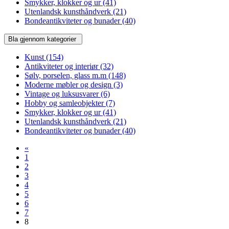
Smykker, klokker og ur
(41)
Utenlandsk kunsthåndverk
(21)
Bondeantikviteter og bunader
(40)
Bla gjennom kategorier
Kunst
(154)
Antikviteter og interiør
(32)
Sølv, porselen, glass m.m
(148)
Moderne møbler og design
(3)
Vintage og luksusvarer
(6)
Hobby og samleobjekter
(7)
Smykker, klokker og ur
(41)
Utenlandsk kunsthåndverk
(21)
Bondeantikviteter og bunader
(40)
«
1
2
3
4
5
6
7
8