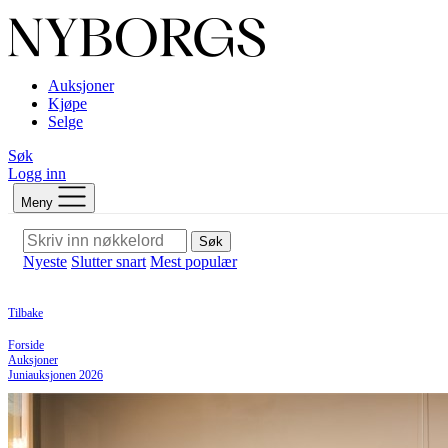
Auksjoner
Kjøpe
Selge
Søk
Logg inn
Meny
Søk
Nyeste
Slutter snart
Mest populær
Tilbake
Forside
Auksjoner
Juniauksjonen 2026