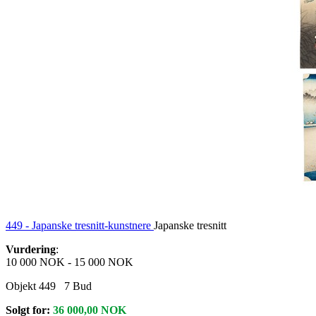
449 -
Japanske tresnitt-kunstnere
Japanske tresnitt
Vurdering
:
10 000 NOK
-
15 000 NOK
Objekt 449
7
Bud
Solgt for:
36 000,00
NOK