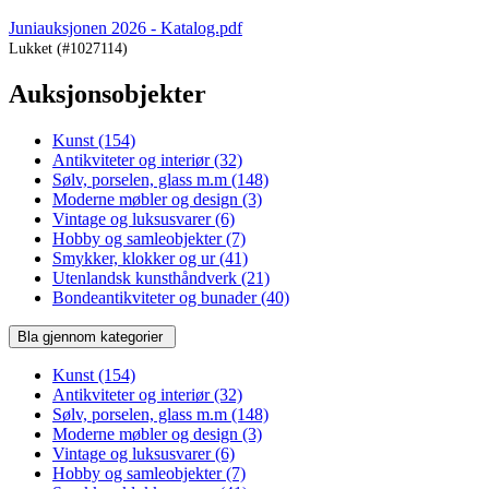
Juniauksjonen 2026 - Katalog.pdf
Lukket
(#1027114)
Auksjonsobjekter
Kunst
(154)
Antikviteter og interiør
(32)
Sølv, porselen, glass m.m
(148)
Moderne møbler og design
(3)
Vintage og luksusvarer
(6)
Hobby og samleobjekter
(7)
Smykker, klokker og ur
(41)
Utenlandsk kunsthåndverk
(21)
Bondeantikviteter og bunader
(40)
Bla gjennom kategorier
Kunst
(154)
Antikviteter og interiør
(32)
Sølv, porselen, glass m.m
(148)
Moderne møbler og design
(3)
Vintage og luksusvarer
(6)
Hobby og samleobjekter
(7)