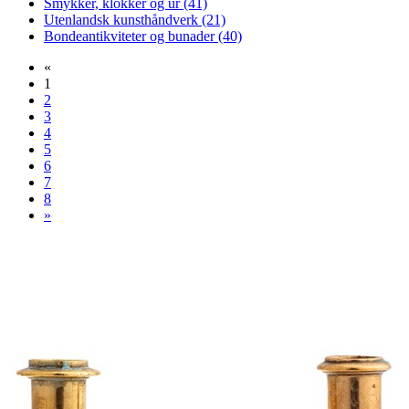
Smykker, klokker og ur
(41)
Utenlandsk kunsthåndverk
(21)
Bondeantikviteter og bunader
(40)
«
1
2
3
4
5
6
7
8
»