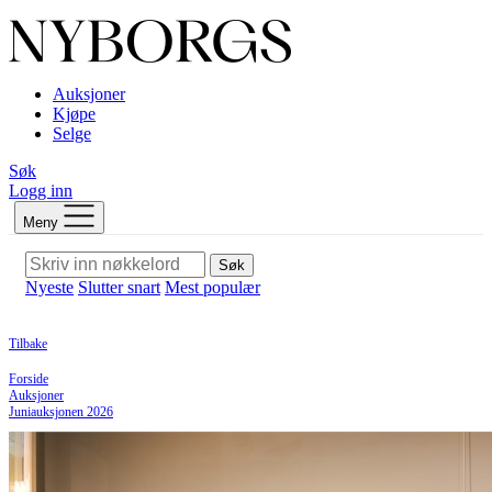
Auksjoner
Kjøpe
Selge
Søk
Logg inn
Meny
Søk
Nyeste
Slutter snart
Mest populær
Tilbake
Forside
Auksjoner
Juniauksjonen 2026