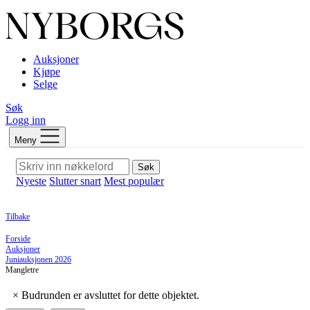
Auksjoner
Kjøpe
Selge
Søk
Logg inn
Meny
Søk
Nyeste
Slutter snart
Mest populær
Tilbake
Forside
Auksjoner
Juniauksjonen 2026
Mangletre
×
Budrunden er avsluttet for dette objektet.