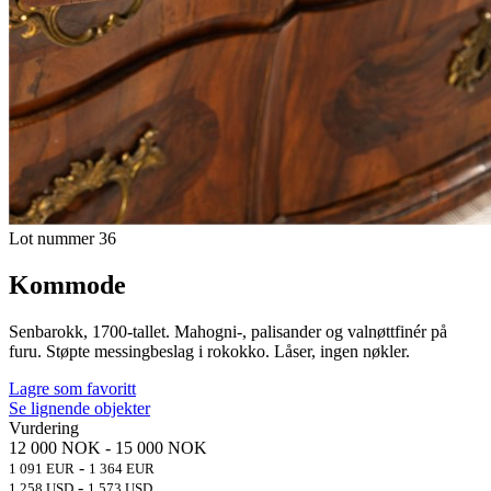
Lot nummer 36
Kommode
Senbarokk, 1700-tallet. Mahogni-, palisander og valnøttfinér på
furu. Støpte messingbeslag i rokokko. Låser, ingen nøkler.
Lagre som favoritt
Se lignende objekter
Vurdering
12 000 NOK
-
15 000 NOK
-
1 091 EUR
1 364 EUR
-
1 258 USD
1 573 USD