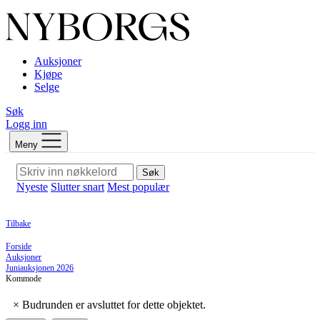
Auksjoner
Kjøpe
Selge
Søk
Logg inn
Meny
Søk
Nyeste
Slutter snart
Mest populær
Tilbake
Forside
Auksjoner
Juniauksjonen 2026
Kommode
×
Budrunden er avsluttet for dette objektet.