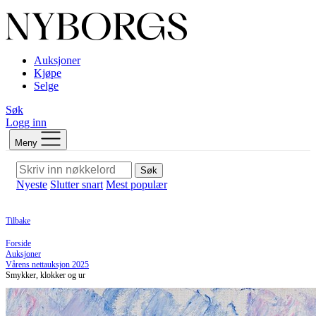
Auksjoner
Kjøpe
Selge
Søk
Logg inn
Meny
Søk
Nyeste
Slutter snart
Mest populær
Tilbake
Forside
Auksjoner
Vårens nettauksjon 2025
Smykker, klokker og ur