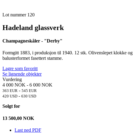
Lot nummer 120
Hadeland glassverk
Champagneskåler - "Derby"
Formgitt 1883, i produksjon til 1940. 12 stk. Olivenslepet klokke og
balusterformet fasettert stamme.
Lagre som favoritt
Se lignende objekter
Vurdering
4 000 NOK
-
6 000 NOK
-
363 EUR
545 EUR
-
420 USD
630 USD
Solgt for
13 500,00
NOK
Last ned PDF