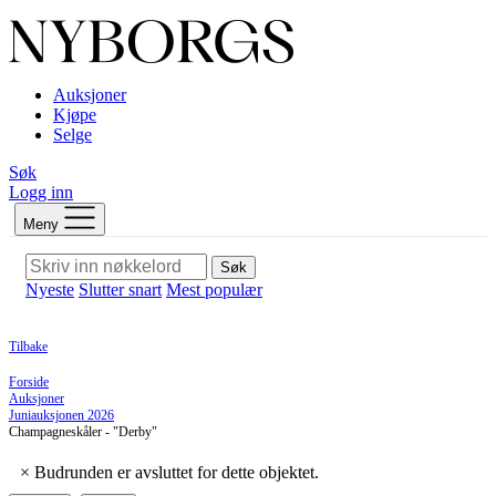
Auksjoner
Kjøpe
Selge
Søk
Logg inn
Meny
Søk
Nyeste
Slutter snart
Mest populær
Tilbake
Forside
Auksjoner
Juniauksjonen 2026
Champagneskåler - "Derby"
×
Budrunden er avsluttet for dette objektet.