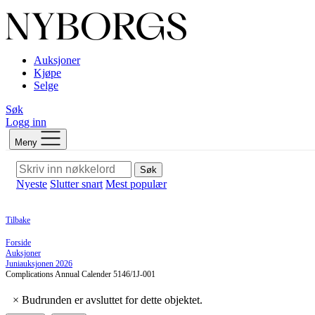
Auksjoner
Kjøpe
Selge
Søk
Logg inn
Meny
Søk
Nyeste
Slutter snart
Mest populær
Tilbake
Forside
Auksjoner
Juniauksjonen 2026
Complications Annual Calender 5146/1J-001
×
Budrunden er avsluttet for dette objektet.