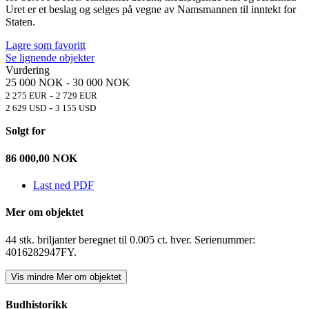
Uret er et beslag og selges på vegne av Namsmannen til inntekt for
Staten.
Lagre som favoritt
Se lignende objekter
Vurdering
25 000 NOK
-
30 000 NOK
-
2 275 EUR
2 729 EUR
-
2 629 USD
3 155 USD
Solgt for
86 000,00
NOK
Last ned PDF
Mer om objektet
44 stk. briljanter beregnet til 0.005 ct. hver. Serienummer:
4016282947FY.
Vis mindre
Mer om objektet
Budhistorikk