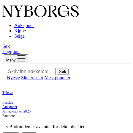
Auksjoner
Kjøpe
Selge
Søk
Logg inn
Meny
Søk
Nyeste
Slutter snart
Mest populær
Tilbake
Forside
Auksjoner
Juniauksjonen 2026
Panthère
×
Budrunden er avsluttet for dette objektet.