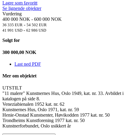
Lagre som favoritt
Se lignende objekter
Vurdering
400 000 NOK
-
600 000 NOK
-
36 335 EUR
54 502 EUR
-
41 991 USD
62 986 USD
Solgt for
300 000,00
NOK
Last ned PDF
Mer om objektet
UTSTILT
"11 malere" Kunstnernes Hus, Oslo 1949, kat. nr. 33. Avbildet i
katalogen på side 8.
Veneziabienalen 1952 kat. nr. 62
Kunstnernes Hus, Oslo 1971, kat. nr. 59
Henie-Onstad Kunstsenter, Høvikodden 1977 kat. nr. 50
Trondheims Kunstforening 1977 kat. nr. 50
Kunstnerforbundet, Oslo usikkert år