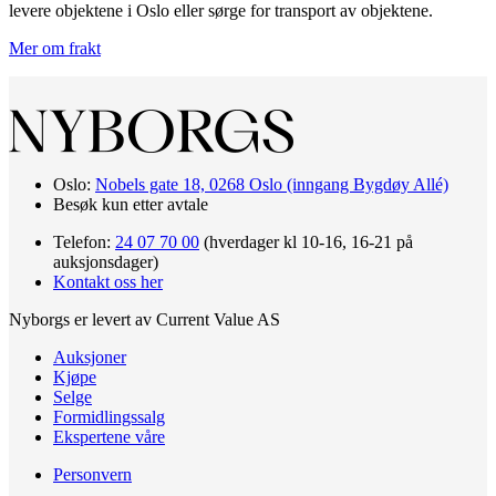
levere objektene i Oslo eller sørge for transport av objektene.
Mer om frakt
Oslo:
Nobels gate 18, 0268 Oslo (inngang Bygdøy Allé)
Besøk kun etter avtale
Telefon:
24 07 70 00
(hverdager kl 10-16, 16-21 på
auksjonsdager)
Kontakt oss her
Nyborgs er levert av Current Value AS
Auksjoner
Kjøpe
Selge
Formidlingssalg
Ekspertene våre
Personvern