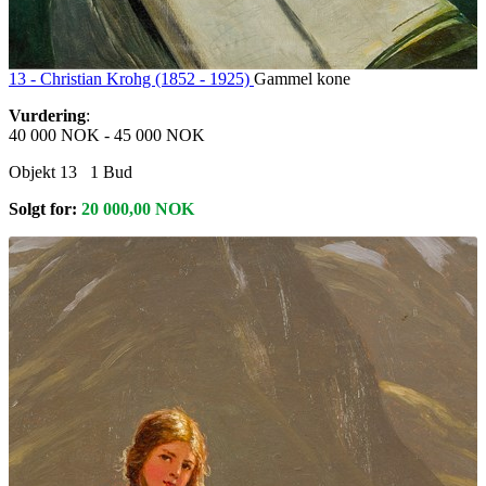
13 -
Christian Krohg (1852 - 1925)
Gammel kone
Vurdering
:
40 000 NOK
-
45 000 NOK
Objekt 13
1
Bud
Solgt for:
20 000,00
NOK