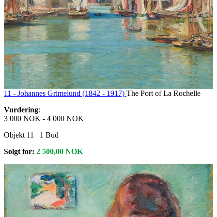
11 -
Johannes Grimelund (1842 - 1917)
The Port of La Rochelle
Vurdering
:
3 000 NOK
-
4 000 NOK
Objekt 11
1
Bud
Solgt for:
2 500,00
NOK