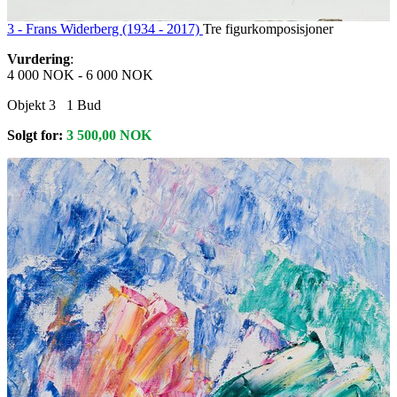
3 -
Frans Widerberg (1934 - 2017)
Tre figurkomposisjoner
Vurdering
:
4 000 NOK
-
6 000 NOK
Objekt 3
1
Bud
Solgt for:
3 500,00
NOK