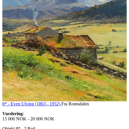
8* -
Even Ulving (1863 - 1952)
Fra Romsdalen
Vurdering
:
15 000 NOK
-
20 000 NOK
Objekt 8*
2
Bud