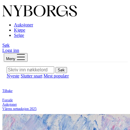
Auksjoner
Kjøpe
Selge
Søk
Logg inn
Meny
Søk
Nyeste
Slutter snart
Mest populær
Tilbake
Forside
Auksjoner
Vårens nettauksjon 2025