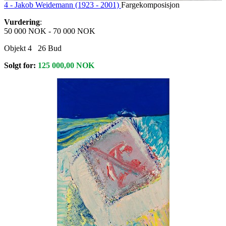
4 -
Jakob Weidemann (1923 - 2001)
Fargekomposisjon
Vurdering
:
50 000 NOK
-
70 000 NOK
Objekt 4
26
Bud
Solgt for:
125 000,00
NOK