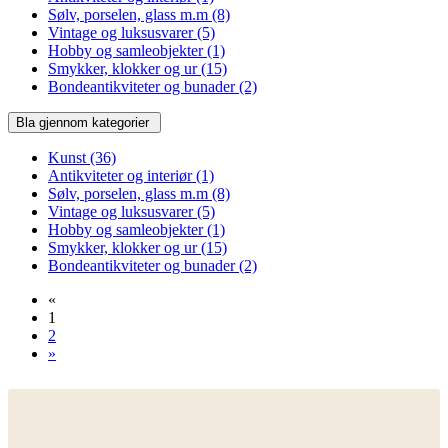
Sølv, porselen, glass m.m
(8)
Vintage og luksusvarer
(5)
Hobby og samleobjekter
(1)
Smykker, klokker og ur
(15)
Bondeantikviteter og bunader
(2)
Bla gjennom kategorier
Kunst
(36)
Antikviteter og interiør
(1)
Sølv, porselen, glass m.m
(8)
Vintage og luksusvarer
(5)
Hobby og samleobjekter
(1)
Smykker, klokker og ur
(15)
Bondeantikviteter og bunader
(2)
«
1
2
»