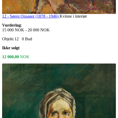
12 -
Søren Onsager (1878 - 1946)
Kvinne i interiør
Vurdering
:
15 000 NOK
-
20 000 NOK
Objekt 12
0
Bud
Ikke solgt
12 000,00
NOK