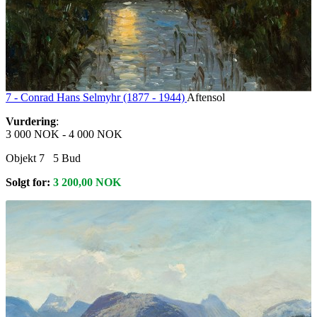
7 -
Conrad Hans Selmyhr (1877 - 1944)
Aftensol
Vurdering
:
3 000 NOK
-
4 000 NOK
Objekt 7
5
Bud
Solgt for:
3 200,00
NOK